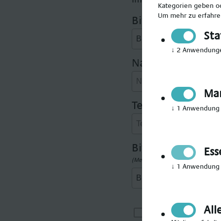
Kategorien geben od
Um mehr zu erfahren
Bitte Anrede wäh
Sta
↓
2
Anwendung
Nachname angeb
Mar
Telefonnummer 
↓
1
Anwendung
Bitte gewünschte
Ess
(Mehrfachauswahl möglich)
↓
1
Anwendung
All
Ich möchte i