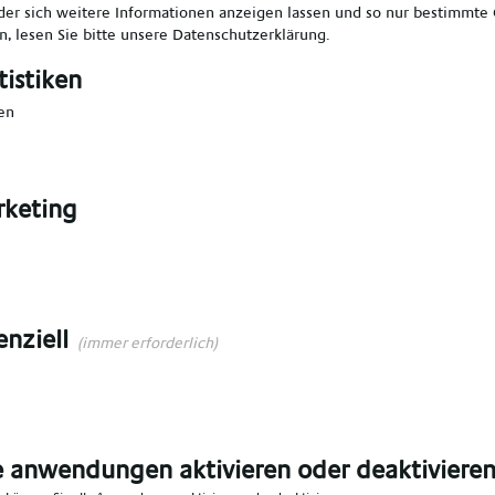
er sich weitere Informationen anzeigen lassen und so nur bestimmte
, lesen Sie bitte unsere
Datenschutzerklärung
.
len
*
Vorname angeben
*
tistiken
en
en
*
E-Mail angeben
*
keting
angeben
*
Ort angeben
*
n Bereich wählen
*
enziell
(immer erforderlich)
e anwendungen aktivieren oder deaktiviere
n das Talent Network aufgenommen werden,