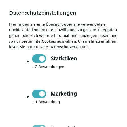
Datenschutzeinstellungen
Hier finden Sie eine Übersicht über alle verwendeten
Cookies. Sie können Ihre Einwilligung zu ganzen Kategorien
geben oder sich weitere Informationen anzeigen lassen und
so nur bestimmte Cookies auswählen.
Um mehr zu erfahren,
lesen Sie bitte unsere
Datenschutzerklärung
.
Jetzt Mitglied werden
Statistiken
↓
2
Anwendungen
Jetzt Teil des Talent Networks
werden
Marketing
Immer auf dem Laufenden über neue Events,
↓
1
Anwendung
aktuelle News und passende Jobs bleiben.
Bitte Anrede wählen
*