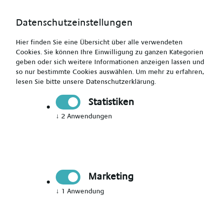
Datenschutzeinstellungen
Hier finden Sie eine Übersicht über alle verwendeten
Cookies. Sie können Ihre Einwilligung zu ganzen Kategorien
geben oder sich weitere Informationen anzeigen lassen und
so nur bestimmte Cookies auswählen.
Um mehr zu erfahren,
lesen Sie bitte unsere
Datenschutzerklärung
.
Bewerbungsformular
Statistiken
Zurück zur Stellenanzeige
↓
2
Anwendungen
Onlinebewerbung:
Ausgewählte Stelle
Marketing
Gesundheits- und Krankenpfleger
↓
1
Anwendung
(m/w/d)