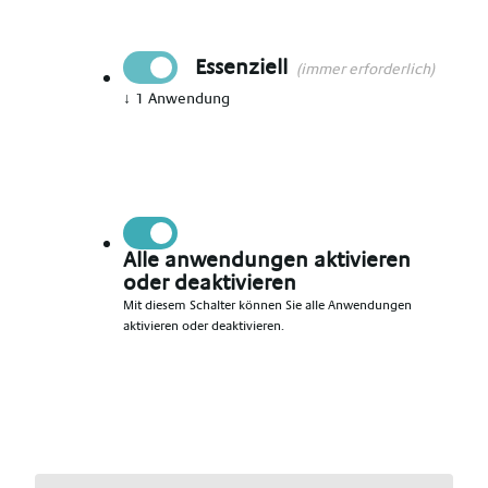
Ort
Verden
Essenziell
(immer erforderlich)
Datum
↓
1
Anwendung
09.08.2026
Persönliche Angaben
Anrede
*
Alle anwendungen aktivieren
oder deaktivieren
Mit diesem Schalter können Sie alle Anwendungen
aktivieren oder deaktivieren.
Vorname
*
Nachname
*