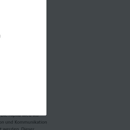
n
llenangeboten zu
. Die Alpha-Med KG
ion und Kommunikation
t werden. Dieser