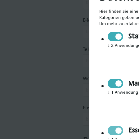
Hier finden Sie ein
Kategorien geben od
E-Mail
*
Um mehr zu erfahren
Sta
↓
2
Anwendung
Telefon
*
Wohnort
*
Mar
↓
1
Anwendung
Postleitzahl
*
Ess