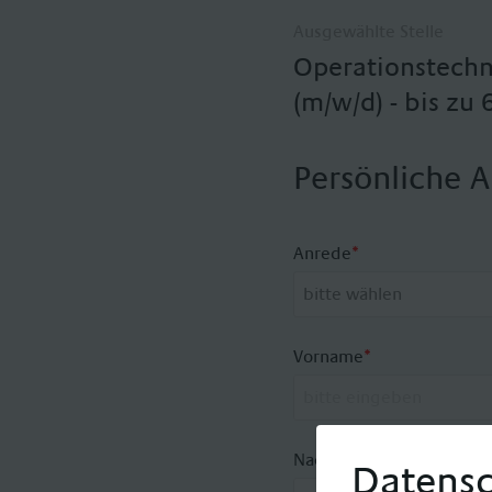
Ausgewählte Stelle
Operationstechni
(m/w/d) - bis zu
Persönliche 
Anrede
*
Vorname
*
Nachname
*
Datensc