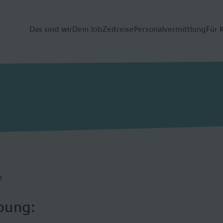
Das sind wir
Dein Job
Zeitreise
Personalvermittlung
Für 
e
bung: