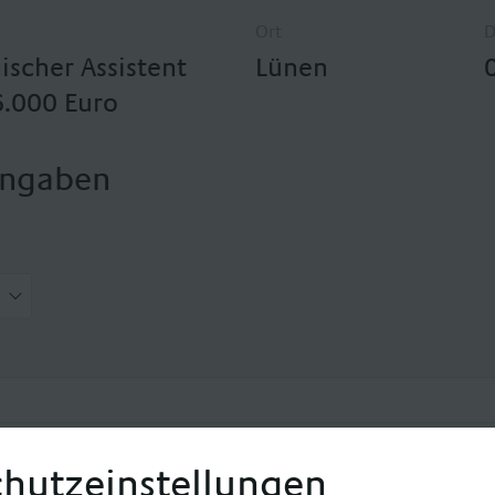
Ort
scher Assistent
Lünen
 6.000 Euro
Angaben
hutzeinstellungen