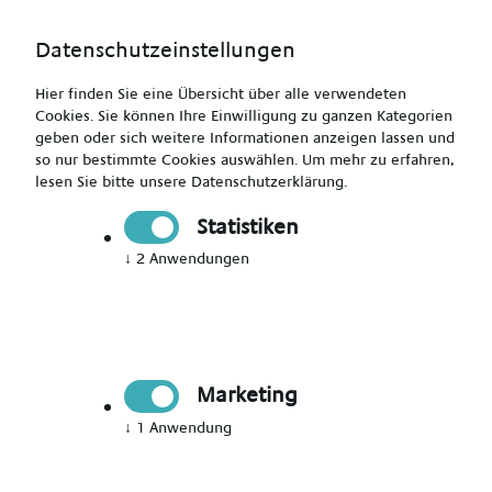
Datenschutzeinstellungen
Hier finden Sie eine Übersicht über alle verwendeten
Cookies. Sie können Ihre Einwilligung zu ganzen Kategorien
geben oder sich weitere Informationen anzeigen lassen und
so nur bestimmte Cookies auswählen.
Um mehr zu erfahren,
lesen Sie bitte unsere
Datenschutzerklärung
.
Bewerbungsformular
Statistiken
Zurück zur Stellenanzeige
↓
2
Anwendungen
Onlinebewerbung:
Ausgewählte Stelle
Marketing
Gesundheits- und
↓
1
Anwendung
Kinderkrankenpfleger (m/w/d) -
bundesweite Einsätze - bis zu 4.100 €