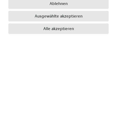
Ablehnen
Nachname
*
Ausgewählte akzeptieren
Alle akzeptieren
E-Mail
*
Telefon
*
Wohnort
*
Postleitzahl
*