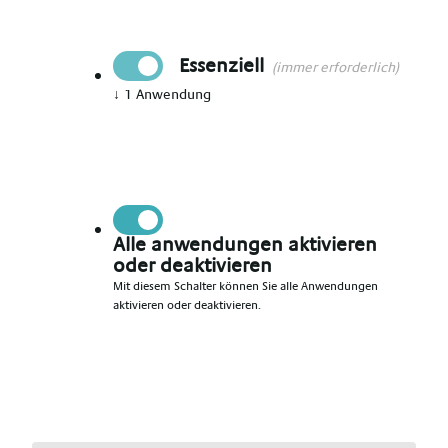
+ Zulagen + VMA
Essenziell
Ort
(immer erforderlich)
Bundesweit
↓
1
Anwendung
Datum
08.08.2026
Persönliche Angaben
Alle anwendungen aktivieren
oder deaktivieren
Mit diesem Schalter können Sie alle Anwendungen
Anrede
*
aktivieren oder deaktivieren.
Vorname
*