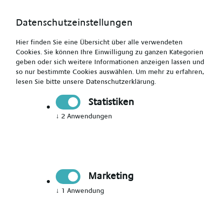
Datenschutzeinstellungen
Hier finden Sie eine Übersicht über alle verwendeten
Cookies. Sie können Ihre Einwilligung zu ganzen Kategorien
geben oder sich weitere Informationen anzeigen lassen und
so nur bestimmte Cookies auswählen.
Um mehr zu erfahren,
lesen Sie bitte unsere
Datenschutzerklärung
.
Bewerbungsformular
Statistiken
Zurück zur Stellenanzeige
↓
2
Anwendungen
Onlinebewerbung:
Ausgewählte Stelle
Marketing
Heilerziehungspfleger (m/w/d)
↓
1
Anwendung
Ort