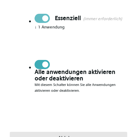
Siegen
Datum
Essenziell
08.08.2026
(immer erforderlich)
↓
1
Anwendung
Persönliche Angaben
Anrede
*
Alle anwendungen aktivieren
oder deaktivieren
Mit diesem Schalter können Sie alle Anwendungen
aktivieren oder deaktivieren.
Vorname
*
Nachname
*