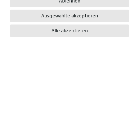
Ablehnen
E-Mail
*
Ausgewählte akzeptieren
Alle akzeptieren
Telefon
*
Wohnort
*
Postleitzahl
*
Bewerbungsdetails