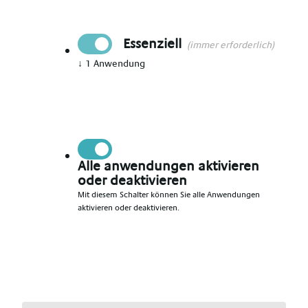
Ort
Aschaffenburg
Essenziell
(immer erforderlich)
↓
1
Anwendung
Datum
09.08.2026
Persönliche Angaben
Alle anwendungen aktivieren
oder deaktivieren
Anrede
*
Mit diesem Schalter können Sie alle Anwendungen
aktivieren oder deaktivieren.
Vorname
*