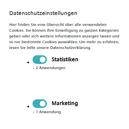
Datenschutzeinstellungen
Hier finden Sie eine Übersicht über alle verwendeten
Cookies. Sie können Ihre Einwilligung zu ganzen Kategorien
geben oder sich weitere Informationen anzeigen lassen und
so nur bestimmte Cookies auswählen.
Um mehr zu erfahren,
lesen Sie bitte unsere
Datenschutzerklärung
.
Bewerbungsformular
Statistiken
Zurück zur Stellenanzeige
↓
2
Anwendungen
Onlinebewerbung:
Ausgewählte Stelle
Marketing
Fachkrankenpfleger Intensivpflege
↓
1
Anwendung
(m/w/d) - Aschaffenburg und
Umgebung