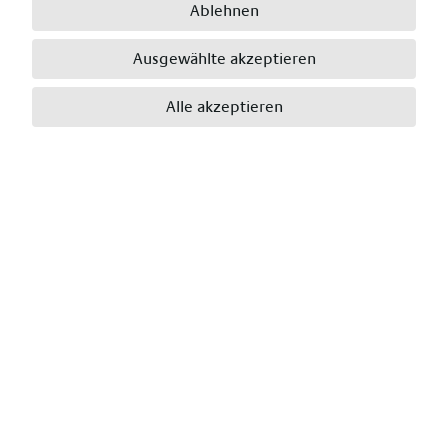
Nachname
*
Ablehnen
Ausgewählte akzeptieren
E-Mail
*
Alle akzeptieren
Telefon
*
Wohnort
*
Postleitzahl
*