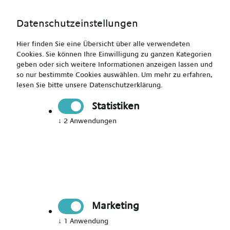
Datenschutzeinstellungen
Hier finden Sie eine Übersicht über alle verwendeten
Cookies. Sie können Ihre Einwilligung zu ganzen Kategorien
geben oder sich weitere Informationen anzeigen lassen und
so nur bestimmte Cookies auswählen.
Um mehr zu erfahren,
Altenpflegehelfer (m/w/d) - Frankfurt am Main und
lesen Sie bitte unsere
Datenschutzerklärung
.
Umgebung
Statistiken
↓
2
Anwendungen
Drucken
Senden
Jetzt bewerben
Marketing
Pflegekraft
↓
1
Anwendung