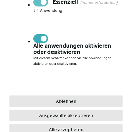
Essenziell
(immer erforderlich)
↓
1
Anwendung
Vorname angeben
*
Nachname angeben
*
Alle anwendungen aktivieren
oder deaktivieren
Mit diesem Schalter können Sie alle Anwendungen
aktivieren oder deaktivieren.
E-Mail angeben
*
Telefonnummer angeben
*
Ablehnen
Ausgewählte akzeptieren
Ort angeben
*
Alle akzeptieren