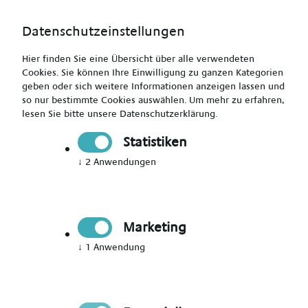
Datenschutzeinstellungen
Hier finden Sie eine Übersicht über alle verwendeten
Cookies. Sie können Ihre Einwilligung zu ganzen Kategorien
geben oder sich weitere Informationen anzeigen lassen und
so nur bestimmte Cookies auswählen.
Um mehr zu erfahren,
lesen Sie bitte unsere
Datenschutzerklärung
.
Jetzt Mitglied werden
Statistiken
↓
2
Anwendungen
Jetzt Teil des Talent Networks
werden
Marketing
Immer auf dem Laufenden über neue Events,
↓
1
Anwendung
aktuelle News und passende Jobs bleiben.
Bitte Anrede wählen
*