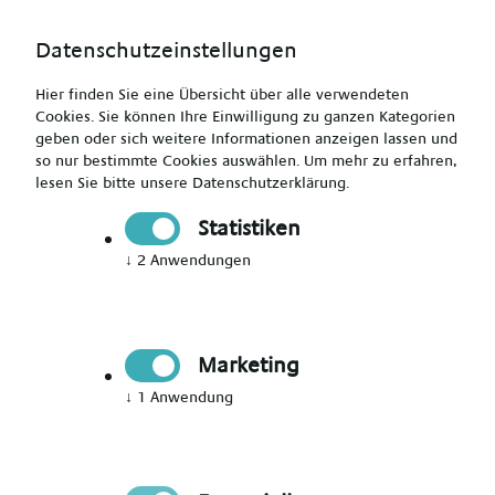
Datenschutzeinstellungen
Hier finden Sie eine Übersicht über alle verwendeten
Cookies. Sie können Ihre Einwilligung zu ganzen Kategorien
geben oder sich weitere Informationen anzeigen lassen und
so nur bestimmte Cookies auswählen.
Um mehr zu erfahren,
lesen Sie bitte unsere
Datenschutzerklärung
.
Jetzt Mitglied werden
Statistiken
↓
2
Anwendungen
Jetzt Teil des Talent Networks
werden
Marketing
Immer auf dem Laufenden über neue Events,
↓
1
Anwendung
aktuelle News und passende Jobs bleiben.
Bitte Anrede wählen
*