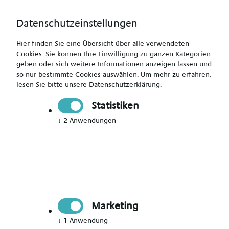
Datenschutzeinstellungen
Hier finden Sie eine Übersicht über alle verwendeten
Cookies. Sie können Ihre Einwilligung zu ganzen Kategorien
geben oder sich weitere Informationen anzeigen lassen und
so nur bestimmte Cookies auswählen.
Um mehr zu erfahren,
lesen Sie bitte unsere
Datenschutzerklärung
.
Altenpfleger (m/w/d) - Gießen und Umgebung
Statistiken
↓
2
Anwendungen
Drucken
Senden
Jetzt bewerben
Marketing
Pflegekraft
Gießen
↓
1
Anwendung