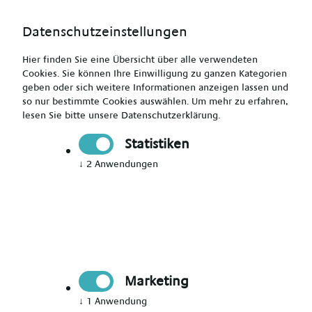
Datenschutzeinstellungen
Hier finden Sie eine Übersicht über alle verwendeten
Cookies. Sie können Ihre Einwilligung zu ganzen Kategorien
geben oder sich weitere Informationen anzeigen lassen und
so nur bestimmte Cookies auswählen.
Um mehr zu erfahren,
lesen Sie bitte unsere
Datenschutzerklärung
.
Altenpfleger (m/w/d)
Statistiken
↓
2
Anwendungen
Drucken
Senden
Jetzt bewerben
Marketing
Pflegekraft
Wuppertal
↓
1
Anwendung