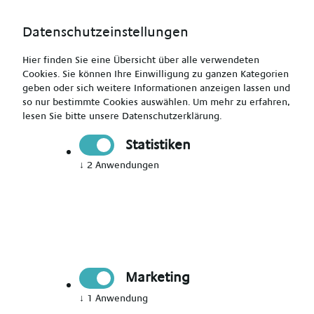
Datenschutzeinstellungen
Hier finden Sie eine Übersicht über alle verwendeten
Cookies. Sie können Ihre Einwilligung zu ganzen Kategorien
geben oder sich weitere Informationen anzeigen lassen und
so nur bestimmte Cookies auswählen.
Um mehr zu erfahren,
lesen Sie bitte unsere
Datenschutzerklärung
.
Altenpfleger (m/w/d)
Statistiken
↓
2
Anwendungen
Drucken
Senden
Jetzt bewerben
Marketing
Pflegekraft
↓
1
Anwendung
Plauen Vogtland