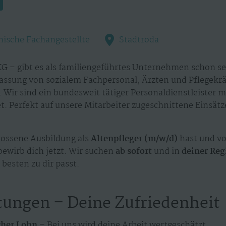
inische Fachangestellte
Stadtroda
G – gibt es als familiengeführtes Unternehmen schon sei
assung von sozialem Fachpersonal, Ärzten und Pflegekr
 Wir sind ein bundesweit tätiger Personaldienstleister 
. Perfekt auf unsere Mitarbeiter zugeschnittene Einsät
ossene Ausbildung als
Altenpfleger (m/w/d)
hast und vo
bewirb dich jetzt. Wir suchen
ab sofort
und in
deiner Reg
besten zu dir passt.
tungen – Deine Zufriedenheit
cher Lohn
–
Bei uns wird deine Arbeit wertgeschätzt