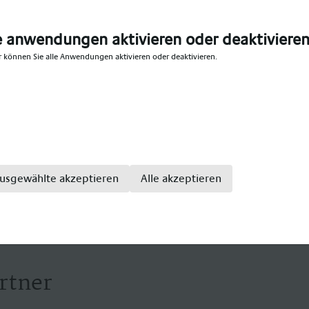
ern datenschutzgerecht vernichtet. Konditionen werden 
tet.
e anwendungen aktivieren oder deaktiviere
r können Sie alle Anwendungen aktivieren oder deaktivieren.
ezialanbieter im medizinischen Bereich, mit einem große
ge. Wir bieten Teil- und Vollzeitstellen für: Gesundhei
enpfleger, Altenpfleger, Hebammen, Pflegefachkraft, Pfl
kenpflegefachkraft, Pflegefachfrau, Pflegefachmann, Kr
sivpflege, Krankenhaus Intensivfachkraft, Intensivschwe
usgewählte akzeptieren
Alle akzeptieren
rtner