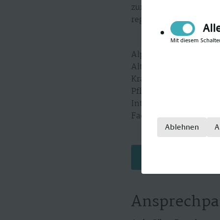
zurückgeschickt, sond
regionsabhängig gestal
All
Mit diesem Schalte
Alpha-Med gilt als Sp
Alten- und Krankenpfle
Krankenpfleger, Krank
Pflegefachkraft, Kran
Intensivpfleger, Inten
Fachkrankenpfleger.
Ablehnen
A
Jetzt bewerben
Ansprechpa