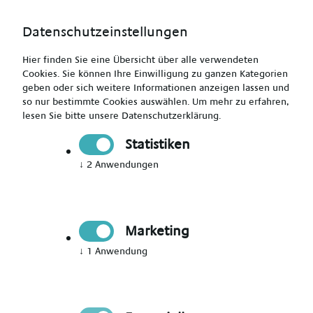
Datenschutzeinstellungen
Hier finden Sie eine Übersicht über alle verwendeten
Cookies. Sie können Ihre Einwilligung zu ganzen Kategorien
geben oder sich weitere Informationen anzeigen lassen und
so nur bestimmte Cookies auswählen.
Um mehr zu erfahren,
lesen Sie bitte unsere
Datenschutzerklärung
.
Jetzt Mitglied werden
Statistiken
↓
2
Anwendungen
Jetzt Teil des Talent Networks
werden
Marketing
Immer auf dem Laufenden über neue Events,
↓
1
Anwendung
aktuelle News und passende Jobs bleiben.
Bitte Anrede wählen
*