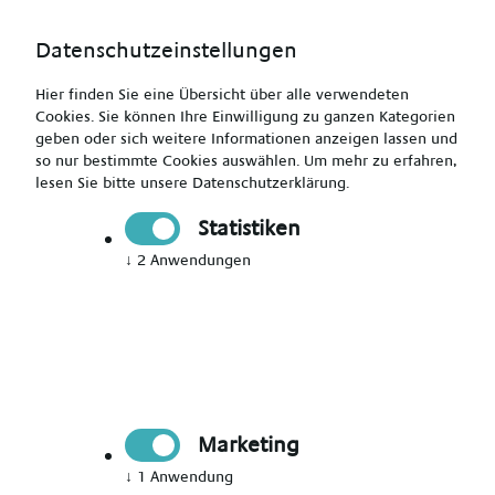
Datenschutzeinstellungen
Hier finden Sie eine Übersicht über alle verwendeten
Cookies. Sie können Ihre Einwilligung zu ganzen Kategorien
geben oder sich weitere Informationen anzeigen lassen und
so nur bestimmte Cookies auswählen.
Um mehr zu erfahren,
lesen Sie bitte unsere
Datenschutzerklärung
.
Altenpfleger (m/w/d) - Wetzlar und Umgebung
Statistiken
↓
2
Anwendungen
Drucken
Senden
Jetzt bewerben
Marketing
Pflegekraft
Wetzlar
↓
1
Anwendung