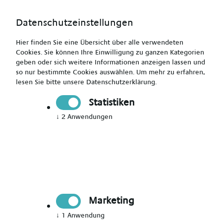
Datenschutzeinstellungen
Hier finden Sie eine Übersicht über alle verwendeten
Cookies. Sie können Ihre Einwilligung zu ganzen Kategorien
geben oder sich weitere Informationen anzeigen lassen und
so nur bestimmte Cookies auswählen.
Um mehr zu erfahren,
Altenpfleger (m/w/d) - Work & Travel - bis zu 3.800€ +
lesen Sie bitte unsere
Datenschutzerklärung
.
Zulagen + VMA
Statistiken
↓
2
Anwendungen
Drucken
Senden
Jetzt bewerben
Marketing
Pflegekraft
↓
1
Anwendung