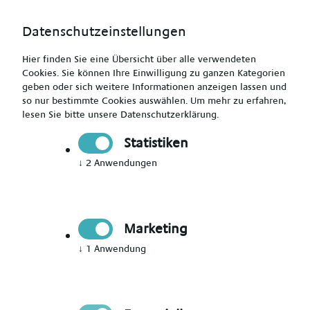
Datenschutzeinstellungen
Hier finden Sie eine Übersicht über alle verwendeten
Cookies. Sie können Ihre Einwilligung zu ganzen Kategorien
geben oder sich weitere Informationen anzeigen lassen und
so nur bestimmte Cookies auswählen.
Um mehr zu erfahren,
lesen Sie bitte unsere
Datenschutzerklärung
.
Jetzt Mitglied werden
Statistiken
↓
2
Anwendungen
Jetzt Teil des Talent Networks
werden
Marketing
Immer auf dem Laufenden über neue Events,
↓
1
Anwendung
aktuelle News und passende Jobs bleiben.
Bitte Anrede wählen
*