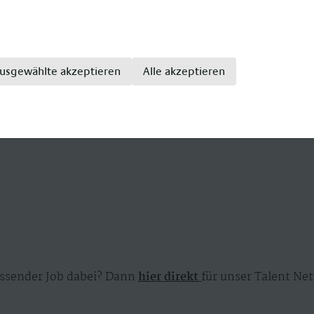
usgewählte akzeptieren
Alle akzeptieren
rtner
ssender Job dabei? Dann
hier direkt
für unser Talent Net