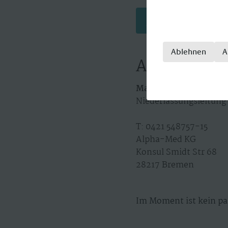
Jetzt bewerben
Ablehnen
A
Ansprechpa
Martin Fero
Niederlassungsleitung
T: 0421 548757-15
Alpha-Med KG
Konsul Smidt Str 68
28217 Bremen
Im Moment ist kein pa