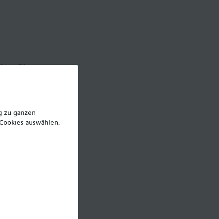
einer Planung
ine Wünsche ein
ng zu ganzen
 Cookies auswählen.
ht