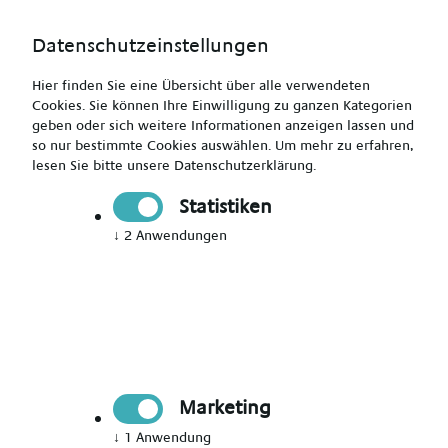
Datenschutzeinstellungen
Hier finden Sie eine Übersicht über alle verwendeten
Cookies. Sie können Ihre Einwilligung zu ganzen Kategorien
geben oder sich weitere Informationen anzeigen lassen und
so nur bestimmte Cookies auswählen.
Um mehr zu erfahren,
lesen Sie bitte unsere
Datenschutzerklärung
.
Dein Berufseinstieg als Erzieher (m/w/d)
Statistiken
↓
2
Anwendungen
Drucken
Senden
Jetzt bewerben
Pädagogik
Marketing
Köln
↓
1
Anwendung