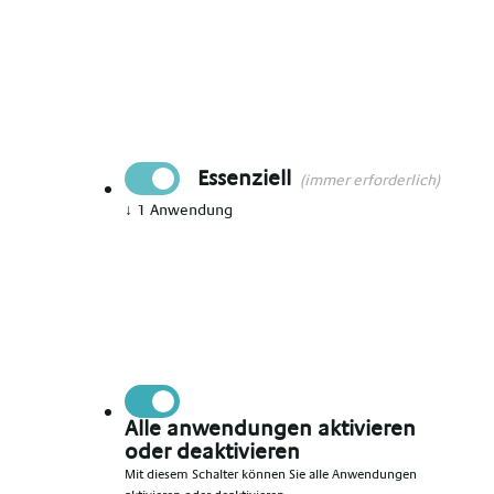
Du hast deine
Ausbildung abgeschlossen oder stehst
kurz davor
und suchst nun den idealen Einstieg ins
Berufsleben als
Erzieher (m/w/d)?
Dann bist du bei Alpha
Med KG in Köln genau richtig!
Essenziell
(immer erforderlich)
Wir sind ein
familiengeführter Personaldienstleister
–
seit 1982 erfolgreich am Markt – und wissen, wie wichtig
↓
1
Anwendung
ein guter Start ist. Wir sind spezialisiert auf den
pädagogischen Bereich und bringen in der
Arbeitnehmerüberlassung Fachkräfte und Einrichtungen
zusammen.
Bei uns stehst du als Mensch im Mittelpunkt. Wir begleiten
dich wertschätzend auf deinem Weg in die Arbeitswelt –
mit Herz, Erfahrung und festen Ansprechpartnern, die dir
Alle anwendungen aktivieren
zur Seite stehen.
oder deaktivieren
Mit diesem Schalter können Sie alle Anwendungen