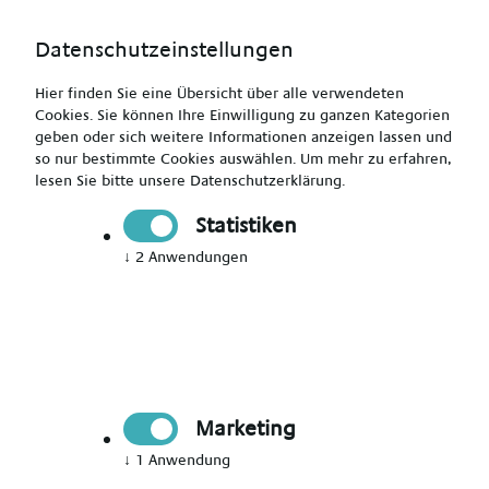
Datenschutzeinstellungen
Hier finden Sie eine Übersicht über alle verwendeten
Cookies. Sie können Ihre Einwilligung zu ganzen Kategorien
geben oder sich weitere Informationen anzeigen lassen und
so nur bestimmte Cookies auswählen.
Um mehr zu erfahren,
lesen Sie bitte unsere
Datenschutzerklärung
.
Dein Berufseinstieg als Erzieher (m/w/d) ab 21 €/Std.
Statistiken
↓
2
Anwendungen
Drucken
Senden
Jetzt bewerben
Marketing
Pädagogik
↓
1
Anwendung
Osterode