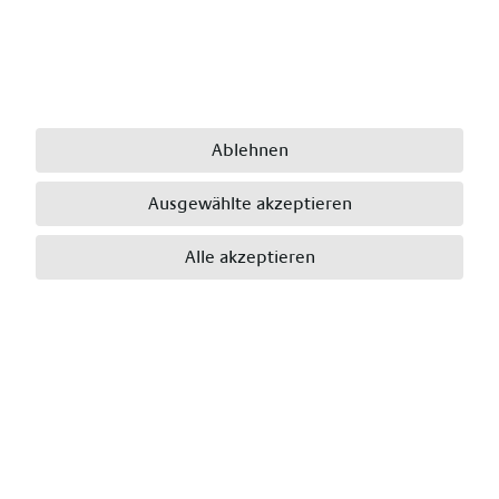
Übertarifliche Bezahlung - weil dein Einsatz
Anerkennung verdient
Mobilität leicht gemacht - finanzielle
Unterstützung auf deinem Weg zur Arbeit
Das kannst Du als Erzieher*in in Uslar ebenfalls
Ablehnen
erwarten:
Ausgewählte akzeptieren
Flexibilität - gestalte deinen Einstieg so, wie es zu
dir passt
Alle akzeptieren
Vielfätige Einsatzmöglichkeiten - gewinne
Erfahrungen in verschiedenen Einrichtungen
Teamgeist wird belohnt - wir bedanken uns für
jede Empfehlung mit einer Prämie
Heimatnah oder deutschlandweit? - du
entscheidest!