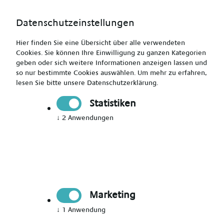
Datenschutzeinstellungen
Hier finden Sie eine Übersicht über alle verwendeten
Cookies. Sie können Ihre Einwilligung zu ganzen Kategorien
geben oder sich weitere Informationen anzeigen lassen und
so nur bestimmte Cookies auswählen.
Um mehr zu erfahren,
lesen Sie bitte unsere
Datenschutzerklärung
.
Erzieher (m/w/d) ab 21€/Std.
Statistiken
↓
2
Anwendungen
Drucken
Senden
Jetzt bewerben
Marketing
Pädagogik
↓
1
Anwendung
Uslar