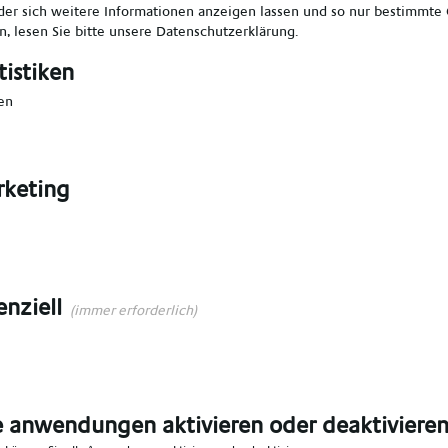
er sich weitere Informationen anzeigen lassen und so nur bestimmte
, lesen Sie bitte unsere
Datenschutzerklärung
.
len
*
Vorname angeben
*
tistiken
en
en
*
E-Mail angeben
*
keting
angeben
*
Ort angeben
*
n Bereich wählen
*
enziell
(immer erforderlich)
e anwendungen aktivieren oder deaktiviere
n das Talent Network aufgenommen werden,