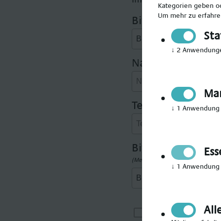
Kategorien geben od
Um mehr zu erfahren
Bitte Anrede wäh
Sta
↓
2
Anwendung
Nachname angeb
Mar
Telefonnummer 
↓
1
Anwendung
Bitte gewünschte
Ess
(Mehrfachauswahl möglich)
↓
1
Anwendung
All
Ich möchte i