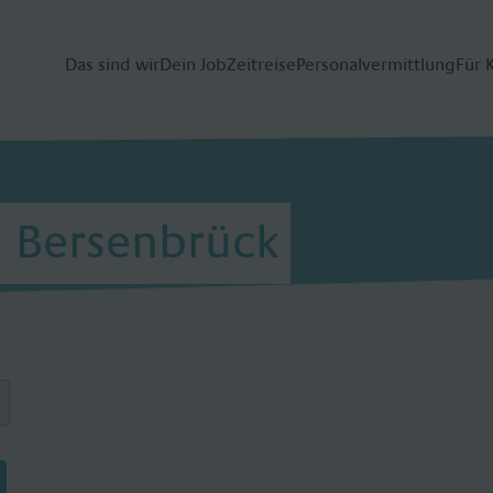
Das sind wir
Dein Job
Zeitreise
Personalvermittlung
Für 
m Bersenbrück