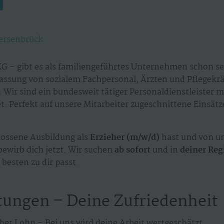
ersenbrück
G – gibt es als familiengeführtes Unternehmen schon sei
assung von sozialem Fachpersonal, Ärzten und Pflegekr
 Wir sind ein bundesweit tätiger Personaldienstleister 
. Perfekt auf unsere Mitarbeiter zugeschnittene Einsät
ossene Ausbildung als
Erzieher (m/w/d)
hast und von un
bewirb dich jetzt. Wir suchen
ab sofort
und in
deiner Reg
besten zu dir passt.
tungen – Deine Zufriedenheit
her Lohn – Bei uns wird deine Arbeit wertgeschätzt