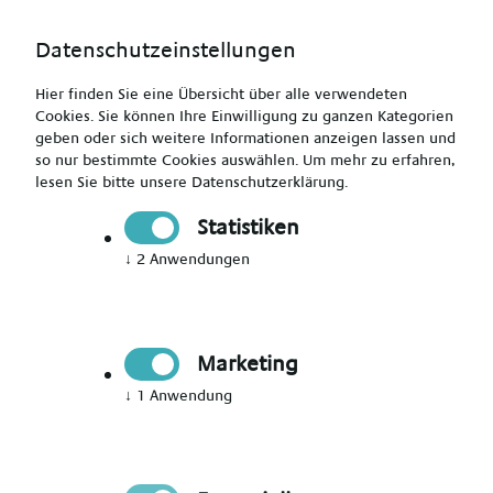
Datenschutzeinstellungen
Hier finden Sie eine Übersicht über alle verwendeten
Cookies. Sie können Ihre Einwilligung zu ganzen Kategorien
geben oder sich weitere Informationen anzeigen lassen und
so nur bestimmte Cookies auswählen.
Um mehr zu erfahren,
lesen Sie bitte unsere
Datenschutzerklärung
.
Jetzt Mitglied werden
Statistiken
↓
2
Anwendungen
Jetzt Teil des Talent Networks
werden
Marketing
Immer auf dem Laufenden über neue Events,
↓
1
Anwendung
aktuelle News und passende Jobs bleiben.
Bitte Anrede wählen
*