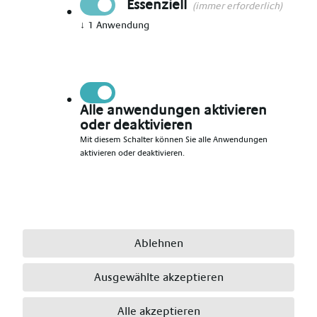
Essenziell
(immer erforderlich)
↓
1
Anwendung
Vorname angeben
*
Nachname angeben
*
Alle anwendungen aktivieren
oder deaktivieren
Mit diesem Schalter können Sie alle Anwendungen
aktivieren oder deaktivieren.
E-Mail angeben
*
Telefonnummer angeben
*
Ablehnen
Ausgewählte akzeptieren
Ort angeben
*
Alle akzeptieren