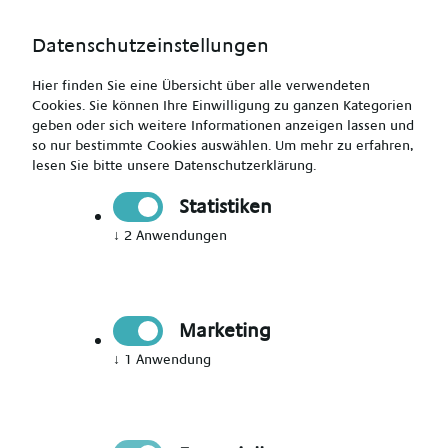
Datenschutzeinstellungen
Hier finden Sie eine Übersicht über alle verwendeten
Cookies. Sie können Ihre Einwilligung zu ganzen Kategorien
geben oder sich weitere Informationen anzeigen lassen und
so nur bestimmte Cookies auswählen.
Um mehr zu erfahren,
lesen Sie bitte unsere
Datenschutzerklärung
.
Jetzt Mitglied werden
Statistiken
↓
2
Anwendungen
Jetzt Teil des Talent Networks
werden
Marketing
Immer auf dem Laufenden über neue Events,
↓
1
Anwendung
aktuelle News und passende Jobs bleiben.
Bitte Anrede wählen
*