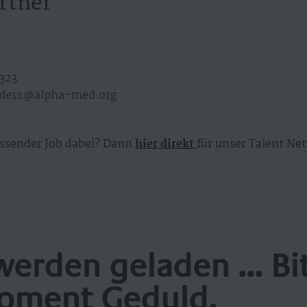
rtner
323
ders@alpha-med.org
ssender Job dabei? Dann
hier direkt
für unser Talent Net
werden geladen ... Bi
oment Geduld.