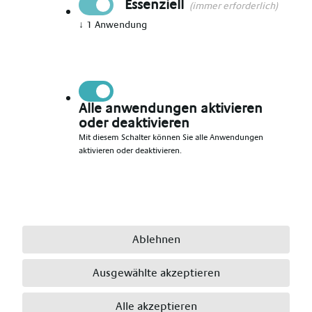
Essenziell
(immer erforderlich)
↓
1
Anwendung
Vorname angeben
*
Nachname angeben
*
Alle anwendungen aktivieren
oder deaktivieren
Mit diesem Schalter können Sie alle Anwendungen
aktivieren oder deaktivieren.
E-Mail angeben
*
Telefonnummer angeben
*
Ablehnen
Ausgewählte akzeptieren
Ort angeben
*
Alle akzeptieren