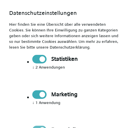
Datenschutzeinstellungen
Hier finden Sie eine Übersicht über alle verwendeten
Cookies. Sie können Ihre Einwilligung zu ganzen Kategorien
geben oder sich weitere Informationen anzeigen lassen und
so nur bestimmte Cookies auswählen.
Um mehr zu erfahren,
lesen Sie bitte unsere
Datenschutzerklärung
.
Jetzt Mitglied werden
Statistiken
↓
2
Anwendungen
Jetzt Teil des Talent Networks
werden
Marketing
Immer auf dem Laufenden über neue Events,
↓
1
Anwendung
aktuelle News und passende Jobs bleiben.
Bitte Anrede wählen
*