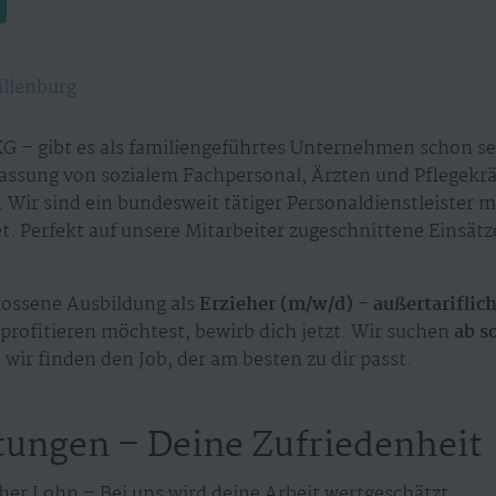
illenburg
G – gibt es als familiengeführtes Unternehmen schon sei
assung von sozialem Fachpersonal, Ärzten und Pflegekr
 Wir sind ein bundesweit tätiger Personaldienstleister 
. Perfekt auf unsere Mitarbeiter zugeschnittene Einsät
ossene Ausbildung als
Erzieher (m/w/d) - außertariflic
profitieren möchtest, bewirb dich jetzt. Wir suchen
ab s
 wir finden den Job, der am besten zu dir passt.
tungen – Deine Zufriedenheit
her Lohn – Bei uns wird deine Arbeit wertgeschätzt