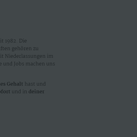
t 1982. Die
äften gehören zu
mit Niederlassungen im
ze und Jobs machen uns
hes Gehalt
hast und
ofort
und in
deiner