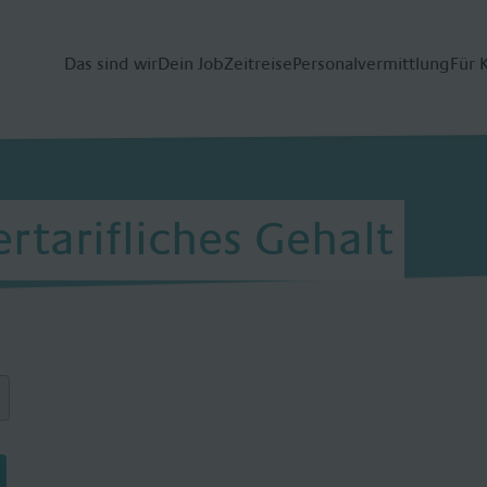
Das sind wir
Dein Job
Zeitreise
Personalvermittlung
Für 
ertarifliches Gehalt