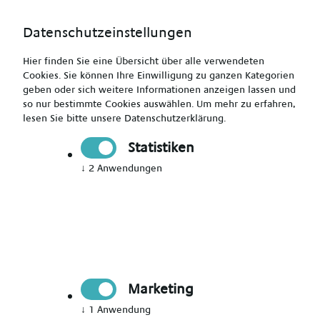
Datenschutzeinstellungen
Hier finden Sie eine Übersicht über alle verwendeten
Cookies. Sie können Ihre Einwilligung zu ganzen Kategorien
geben oder sich weitere Informationen anzeigen lassen und
so nur bestimmte Cookies auswählen.
Um mehr zu erfahren,
lesen Sie bitte unsere
Datenschutzerklärung
.
Erzieher (m/w/d) - außertarifliches Gehalt
Statistiken
↓
2
Anwendungen
Drucken
Senden
Jetzt bewerben
Marketing
Pädagogik
Betzdorf
↓
1
Anwendung