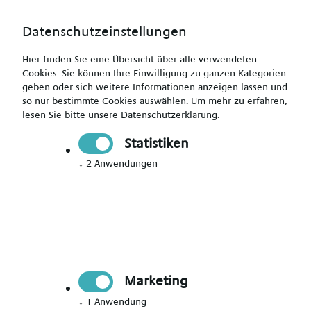
Datenschutzeinstellungen
Hier finden Sie eine Übersicht über alle verwendeten
Cookies. Sie können Ihre Einwilligung zu ganzen Kategorien
geben oder sich weitere Informationen anzeigen lassen und
so nur bestimmte Cookies auswählen.
Um mehr zu erfahren,
lesen Sie bitte unsere
Datenschutzerklärung
.
Erzieher (m/w/d) - außertarifliches Gehalt
Statistiken
↓
2
Anwendungen
Drucken
Senden
Jetzt bewerben
Marketing
Pädagogik
Schwerte
↓
1
Anwendung