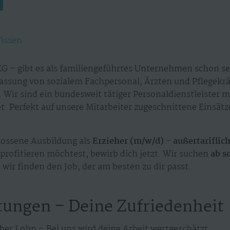
issen
G – gibt es als familiengeführtes Unternehmen schon sei
assung von sozialem Fachpersonal, Ärzten und Pflegekr
 Wir sind ein bundesweit tätiger Personaldienstleister 
. Perfekt auf unsere Mitarbeiter zugeschnittene Einsät
ossene Ausbildung als
Erzieher (m/w/d) - außertariflic
profitieren möchtest, bewirb dich jetzt. Wir suchen
ab s
 wir finden den Job, der am besten zu dir passt.
tungen – Deine Zufriedenheit
her Lohn – Bei uns wird deine Arbeit wertgeschätzt