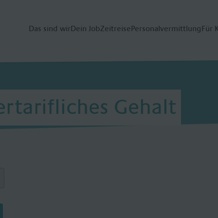
Das sind wir
Dein Job
Zeitreise
Personalvermittlung
Für 
ertarifliches Gehalt