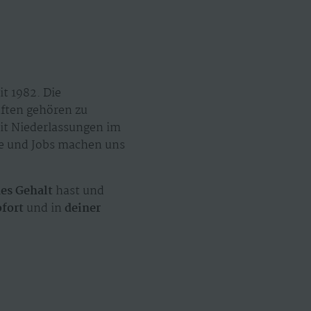
t 1982. Die
äften gehören zu
mit Niederlassungen im
ze und Jobs machen uns
hes Gehalt
hast und
ofort
und in
deiner