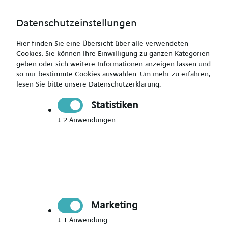
Datenschutzeinstellungen
Hier finden Sie eine Übersicht über alle verwendeten
Cookies. Sie können Ihre Einwilligung zu ganzen Kategorien
geben oder sich weitere Informationen anzeigen lassen und
so nur bestimmte Cookies auswählen.
Um mehr zu erfahren,
Examinierte Pflegefachkraft (m/w/d) - Frechen und
lesen Sie bitte unsere
Datenschutzerklärung
.
Umgebung
Statistiken
↓
2
Anwendungen
Drucken
Senden
Jetzt bewerben
Marketing
Pflegekraft
↓
1
Anwendung