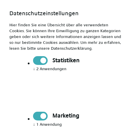
Datenschutzeinstellungen
Hier finden Sie eine Übersicht über alle verwendeten
Cookies. Sie können Ihre Einwilligung zu ganzen Kategorien
geben oder sich weitere Informationen anzeigen lassen und
so nur bestimmte Cookies auswählen.
Um mehr zu erfahren,
lesen Sie bitte unsere
Datenschutzerklärung
.
Examinierter Altenpfleger (m/w/d)
Statistiken
↓
2
Anwendungen
Drucken
Senden
Jetzt bewerben
Marketing
Pflegekraft
↓
1
Anwendung
Achim