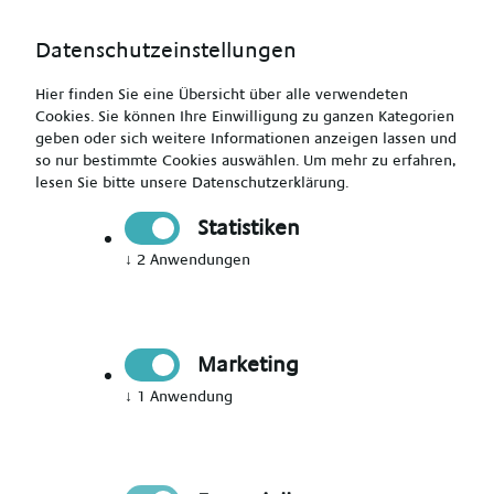
Datenschutzeinstellungen
Hier finden Sie eine Übersicht über alle verwendeten
Cookies. Sie können Ihre Einwilligung zu ganzen Kategorien
geben oder sich weitere Informationen anzeigen lassen und
so nur bestimmte Cookies auswählen.
Um mehr zu erfahren,
lesen Sie bitte unsere
Datenschutzerklärung
.
Jetzt Mitglied werden
Statistiken
↓
2
Anwendungen
Jetzt Teil des Talent Networks
werden
Marketing
Immer auf dem Laufenden über neue Events,
↓
1
Anwendung
aktuelle News und passende Jobs bleiben.
Bitte Anrede wählen
*