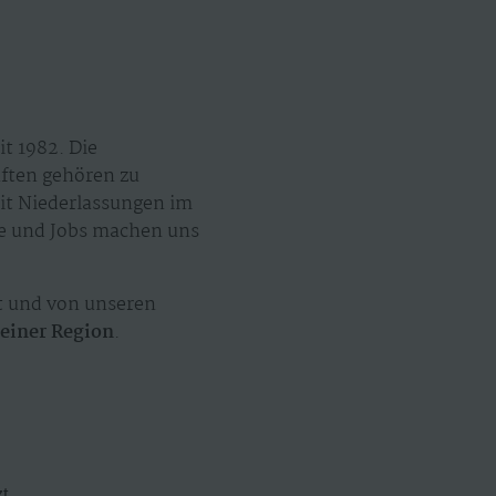
t 1982. Die
äften gehören zu
mit Niederlassungen im
ze und Jobs machen uns
t und von unseren
einer Region
.
zt