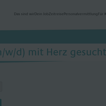
Das sind wir
Dein Job
Zeitreise
Personalvermittlung
Für 
/w/d) mit Herz gesuch