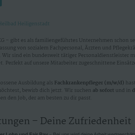
Heilbad Heiligenstadt
G – gibt es als familiengeführtes Unternehmen schon sei
assung von sozialem Fachpersonal, Ärzten und Pflegekr
 Wir sind ein bundesweit tätiger Personaldienstleister 
. Perfekt auf unsere Mitarbeiter zugeschnittene Einsät
ossene Ausbildung als
Fachkrankenpfleger (m/w/d)
has
möchtest, bewirb dich jetzt. Wir suchen
ab sofort
und in
d
en den Job, der am besten zu dir passt.
tungen – Deine Zufriedenheit
er Lohn und Fair Pay –
Bei uns wird deine Arbeit wertgeschät