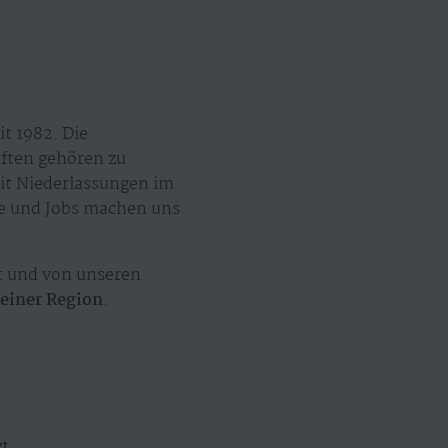
t 1982. Die
äften gehören zu
mit Niederlassungen im
ze und Jobs machen uns
t und von unseren
einer Region
.
zt