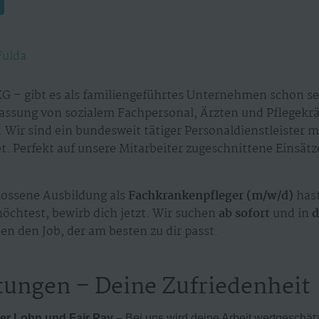
Fulda
G – gibt es als familiengeführtes Unternehmen schon sei
assung von sozialem Fachpersonal, Ärzten und Pflegekr
 Wir sind ein bundesweit tätiger Personaldienstleister 
. Perfekt auf unsere Mitarbeiter zugeschnittene Einsät
ossene Ausbildung als
Fachkrankenpfleger (m/w/d)
has
möchtest, bewirb dich jetzt. Wir suchen
ab sofort
und in
d
en den Job, der am besten zu dir passt.
tungen – Deine Zufriedenheit
er Lohn und Fair Pay –
Bei uns wird deine Arbeit wertgeschät