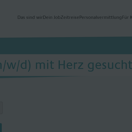
Das sind wir
Dein Job
Zeitreise
Personalvermittlung
Für 
/w/d) mit Herz gesuch