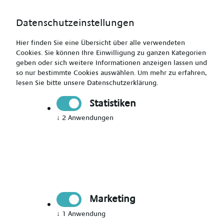
Datenschutzeinstellungen
Hier finden Sie eine Übersicht über alle verwendeten
Cookies. Sie können Ihre Einwilligung zu ganzen Kategorien
geben oder sich weitere Informationen anzeigen lassen und
so nur bestimmte Cookies auswählen.
Um mehr zu erfahren,
lesen Sie bitte unsere
Datenschutzerklärung
.
Fachkrankenpfleger (m/w/d) mit Herz gesucht
Statistiken
↓
2
Anwendungen
Drucken
Senden
Jetzt bewerben
Marketing
Pflegekraft
Marburg
↓
1
Anwendung