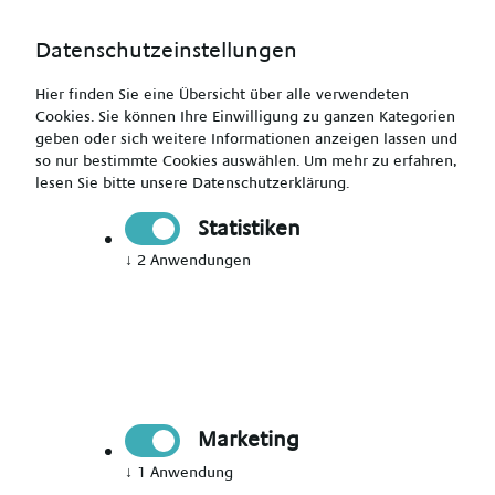
Datenschutzeinstellungen
Hier finden Sie eine Übersicht über alle verwendeten
Cookies. Sie können Ihre Einwilligung zu ganzen Kategorien
geben oder sich weitere Informationen anzeigen lassen und
so nur bestimmte Cookies auswählen.
Um mehr zu erfahren,
lesen Sie bitte unsere
Datenschutzerklärung
.
Fachkrankenpfleger (m/w/d) - mit Herz
Statistiken
↓
2
Anwendungen
Drucken
Senden
Jetzt bewerben
Marketing
Pflegekraft
Paderborn
↓
1
Anwendung