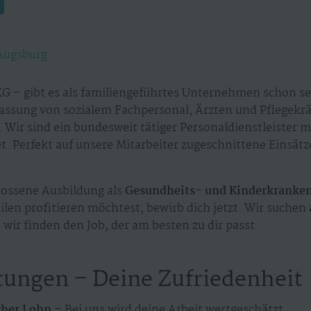
Augsburg
G – gibt es als familiengeführtes Unternehmen schon sei
assung von sozialem Fachpersonal, Ärzten und Pflegekr
 Wir sind ein bundesweit tätiger Personaldienstleister 
. Perfekt auf unsere Mitarbeiter zugeschnittene Einsät
ossene Ausbildung als
Gesundheits- und Kinderkranken
len profitieren möchtest, bewirb dich jetzt. Wir suchen
 wir finden den Job, der am besten zu dir passt.
tungen – Deine Zufriedenheit
cher Lohn –
Bei uns wird deine Arbeit wertgeschätzt