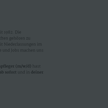
t 1982. Die
äften gehören zu
mit Niederlassungen im
ze und Jobs machen uns
pfleger (m/w/d)
hast
ab sofort
und in
deiner