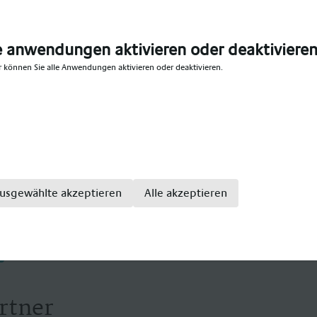
s dich unverbindlich beraten. Postalisch eingesendete U
ern datenschutzgerecht vernichtet. Konditionen werden 
tet.
e anwendungen aktivieren oder deaktiviere
r können Sie alle Anwendungen aktivieren oder deaktivieren.
ezialanbieter im medizinischen Bereich, mit einem große
ge. Wir bieten Teil- und Vollzeitstellen für: Gesundhei
enpfleger, Altenpfleger, Hebammen, Pflegefachkraft, Pfl
kenpflegefachkraft, Pflegefachfrau, Pflegefachmann, Kr
sivpflege, Krankenhaus Intensivfachkraft, Intensivschwe
usgewählte akzeptieren
Alle akzeptieren
rtner