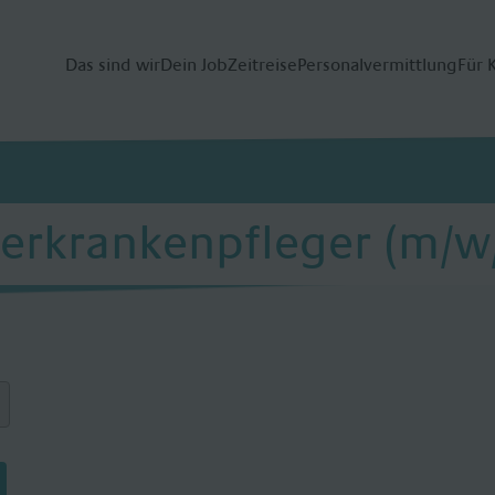
Das sind wir
Dein Job
Zeitreise
Personalvermittlung
Für 
erkrankenpfleger (m/w