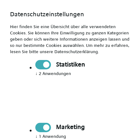
Datenschutzeinstellungen
Hier finden Sie eine Übersicht über alle verwendeten
Cookies. Sie können Ihre Einwilligung zu ganzen Kategorien
geben oder sich weitere Informationen anzeigen lassen und
so nur bestimmte Cookies auswählen.
Um mehr zu erfahren,
Kinderkrankenpfleger (m/w/d) - Reise durch ganz
lesen Sie bitte unsere
Datenschutzerklärung
.
Deutschland
Statistiken
↓
2
Anwendungen
Drucken
Senden
Jetzt bewerben
Marketing
Pflegekraft
↓
1
Anwendung