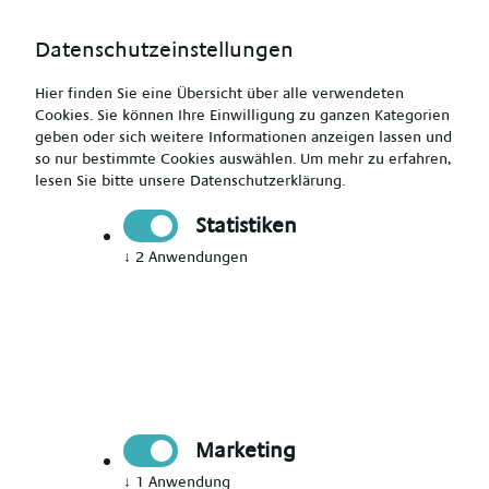
Datenschutzeinstellungen
Hier finden Sie eine Übersicht über alle verwendeten
Cookies. Sie können Ihre Einwilligung zu ganzen Kategorien
geben oder sich weitere Informationen anzeigen lassen und
so nur bestimmte Cookies auswählen.
Um mehr zu erfahren,
Gesundheits- und Kinderkrankenpfleger (m/w/d) - Work
lesen Sie bitte unsere
Datenschutzerklärung
.
& Travel - bis zu 4.700€ + Zulagen + VMA
Statistiken
↓
2
Anwendungen
Drucken
Senden
Jetzt bewerben
Marketing
Pflegekraft
↓
1
Anwendung