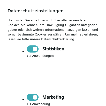
Datenschutzeinstellungen
Hier finden Sie eine Übersicht über alle verwendeten
Cookies. Sie können Ihre Einwilligung zu ganzen Kategorien
geben oder sich weitere Informationen anzeigen lassen und
so nur bestimmte Cookies auswählen.
Um mehr zu erfahren,
Gesundheits- und Krankenpfleger Intensiv (m/w/d) -
lesen Sie bitte unsere
Datenschutzerklärung
.
übertarifliches Gehalt
Statistiken
↓
2
Anwendungen
Drucken
Senden
Jetzt bewerben
Marketing
Pflegekraft
↓
1
Anwendung