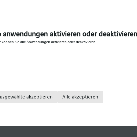
zt und dir die Möglichkeit bietet, dich vollkommen auf d
reuen wir uns auf deine Kontaktaufnahme!
urg – Wo deine Leidenschaft als
Gesundheits- und Kra
mmt, den sie verdient.
e anwendungen aktivieren oder deaktiviere
r können Sie alle Anwendungen aktivieren oder deaktivieren.
ezialanbieter im medizinischen Bereich, mit einem große
ge. Wir bieten Teil- und Vollzeitstellen für: Gesundhei
enpfleger, Altenpfleger, Hebammen, Pflegefachkraft, Pfl
kenpflegefachkraft, Pflegefachfrau, Pflegefachmann, Kr
sivpflege, Krankenhaus Intensivfachkraft, Intensivschwe
usgewählte akzeptieren
Alle akzeptieren