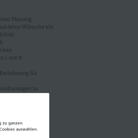
einer Planung
 auf deine Wünsche ein
ilität
ch
Ecken
u 1.000 €
 Entlohnung für
ereinbarungen zu
ng zu ganzen
 Cookies auswählen.