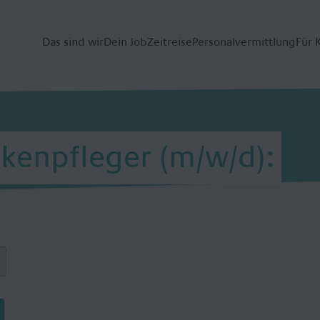
Das sind wir
Dein Job
Zeitreise
Personalvermittlung
Für 
kenpfleger (m/w/d):