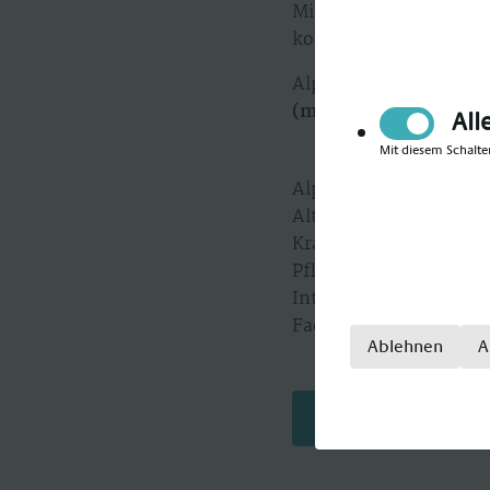
Mitarbeiterwohl einset
konzentrieren, dann f
Alpha-Med KG in Hamb
(m/w/d)
den Raum beko
All
Mit diesem Schalte
Alpha-Med gilt als Sp
Alten- und Krankenpfle
Krankenpfleger, Krank
Pflegefachkraft, Kran
Intensivpfleger, Inten
Fachkrankenpfleger.
Ablehnen
A
Jetzt bewerben