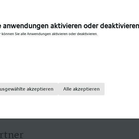
 besuche unsere Niederlassung in deiner Nähe und lass d
ingesendete Unterlagen werden nicht zurückgeschickt, s
nichtet. Konditionen werden individuell und regionsabh
e anwendungen aktivieren oder deaktiviere
r können Sie alle Anwendungen aktivieren oder deaktivieren.
ezialanbieter im medizinischen Bereich, mit einem große
ge. Wir bieten Teil- und Vollzeitstellen für: Gesundhei
enpfleger, Altenpfleger, Hebammen, Pflegefachkraft, Pfl
kenpflegefachkraft, Pflegefachfrau, Pflegefachmann, Kr
sivpflege, Krankenhaus Intensivfachkraft, Intensivschwe
usgewählte akzeptieren
Alle akzeptieren
rtner