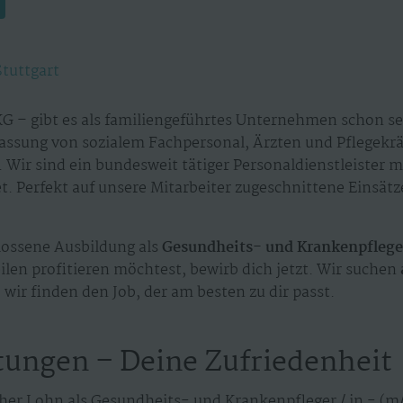
Stuttgart
G – gibt es als familiengeführtes Unternehmen schon sei
assung von sozialem Fachpersonal, Ärzten und Pflegekr
 Wir sind ein bundesweit tätiger Personaldienstleister 
. Perfekt auf unsere Mitarbeiter zugeschnittene Einsät
ossene Ausbildung als
Gesundheits- und Krankenpfleger
len profitieren möchtest, bewirb dich jetzt. Wir suchen
 wir finden den Job, der am besten zu dir passt.
tungen – Deine Zufriedenheit
her Lohn als Gesundheits- und Krankenpfleger / in - (m/