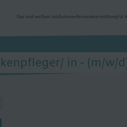
Das sind wir
Dein Job
Zeitreise
Personalvermittlung
Für 
enpfleger/ in - (m/w/d