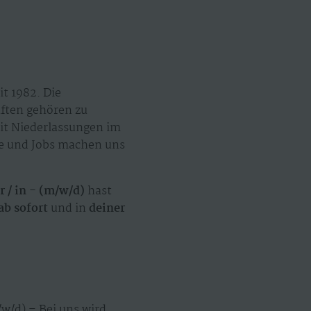
t 1982. Die
äften gehören zu
mit Niederlassungen im
ze und Jobs machen uns
 / in - (m/w/d)
hast
ab sofort
und in
deiner
w/d) – Bei uns wird