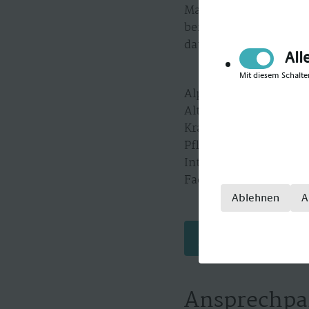
Mail, telefonisch oder
beraten. Postalisch e
datenschutzgerecht ver
All
Mit diesem Schalte
Alpha-Med gilt als Sp
Alten- und Krankenpfle
Krankenpfleger, Krank
Pflegefachkraft, Kran
Intensivpfleger, Inten
Fachkrankenpfleger.
Ablehnen
A
Jetzt bewerben
Ansprechpa