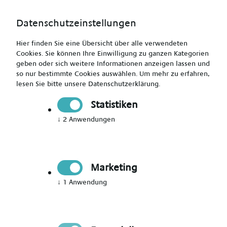
Datenschutzeinstellungen
Hier finden Sie eine Übersicht über alle verwendeten
Cookies. Sie können Ihre Einwilligung zu ganzen Kategorien
geben oder sich weitere Informationen anzeigen lassen und
so nur bestimmte Cookies auswählen.
Um mehr zu erfahren,
lesen Sie bitte unsere
Datenschutzerklärung
.
Jetzt Mitglied werden
Statistiken
↓
2
Anwendungen
Jetzt Teil des Talent Networks
werden
Marketing
Immer auf dem Laufenden über neue Events,
↓
1
Anwendung
aktuelle News und passende Jobs bleiben.
Bitte Anrede wählen
*