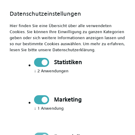
Datenschutzeinstellungen
Hier finden Sie eine Übersicht über alle verwendeten
Cookies. Sie können Ihre Einwilligung zu ganzen Kategorien
geben oder sich weitere Informationen anzeigen lassen und
so nur bestimmte Cookies auswählen.
Um mehr zu erfahren,
lesen Sie bitte unsere
Datenschutzerklärung
.
Jetzt Mitglied werden
Statistiken
↓
2
Anwendungen
Jetzt Teil des Talent Networks
werden
Marketing
Immer auf dem Laufenden über neue Events,
↓
1
Anwendung
aktuelle News und passende Jobs bleiben.
Bitte Anrede wählen
*