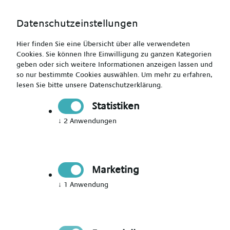
Datenschutzeinstellungen
Hier finden Sie eine Übersicht über alle verwendeten
Cookies. Sie können Ihre Einwilligung zu ganzen Kategorien
geben oder sich weitere Informationen anzeigen lassen und
so nur bestimmte Cookies auswählen.
Um mehr zu erfahren,
lesen Sie bitte unsere
Datenschutzerklärung
.
Jetzt Mitglied werden
Statistiken
↓
2
Anwendungen
Jetzt Teil des Talent Networks
werden
Marketing
Immer auf dem Laufenden über neue Events,
↓
1
Anwendung
aktuelle News und passende Jobs bleiben.
Bitte Anrede wählen
*