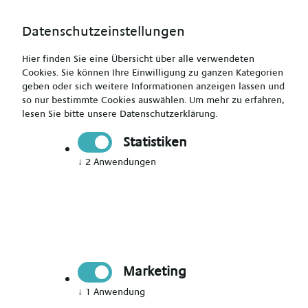
Datenschutzeinstellungen
Hier finden Sie eine Übersicht über alle verwendeten
Cookies. Sie können Ihre Einwilligung zu ganzen Kategorien
geben oder sich weitere Informationen anzeigen lassen und
so nur bestimmte Cookies auswählen.
Um mehr zu erfahren,
lesen Sie bitte unsere
Datenschutzerklärung
.
Gesundheits- und Krankenpfleger (m/w/d)
Statistiken
↓
2
Anwendungen
Drucken
Senden
Jetzt bewerben
Marketing
Pflegekraft
↓
1
Anwendung
Radebeul