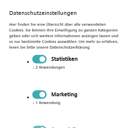
Datenschutzeinstellungen
Hier finden Sie eine Übersicht über alle verwendeten
Cookies. Sie können Ihre Einwilligung zu ganzen Kategorien
geben oder sich weitere Informationen anzeigen lassen und
so nur bestimmte Cookies auswählen.
Um mehr zu erfahren,
lesen Sie bitte unsere
Datenschutzerklärung
.
Jetzt Mitglied werden
Statistiken
↓
2
Anwendungen
Jetzt Teil des Talent Networks
werden
Marketing
Immer auf dem Laufenden über neue Events,
↓
1
Anwendung
aktuelle News und passende Jobs bleiben.
Bitte Anrede wählen
*